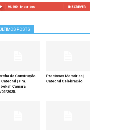
96,100
Inscritos
INSCREVER
ÚLTIMOS POSTS
rcha da Construção
Preciosas Memórias |
 Catedral | Pra.
Catedral Celebração
ebekah Câmara
/05/2025.