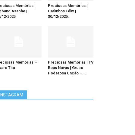
eciosas Memórias |
Preciosas Memórias |
gband Asaphe |
Carlinhos Félix |
/12/2025
30/12/2025.
eciosas Memórias –
Preciosas Memórias | TV
varo Tito.
Boas Novas | Grupo
Poderosa Unção –...
INSTAGRAM