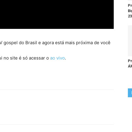
Pr
Bi
23
 gospel do Brasil e agora está mais próxima de você
i no site é só acessar o
ao vivo
.
Pr
Ál