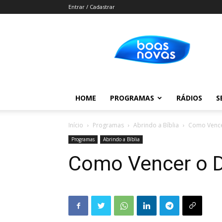
Entrar / Cadastrar
Boas
Novas
HOME
PROGRAMAS
RÁDIOS
S
Início
Programas
Abrindo a Bíblia
Como Vence
Programas
Abrindo a Bíblia
Como Vencer o 