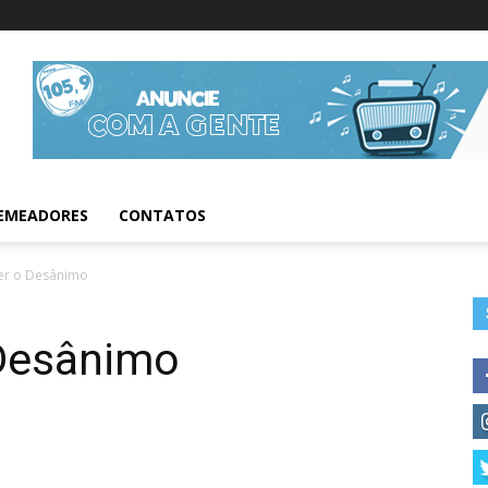
Informações da Fig
EMEADORES
CONTATOS
r o Desânimo
Desânimo