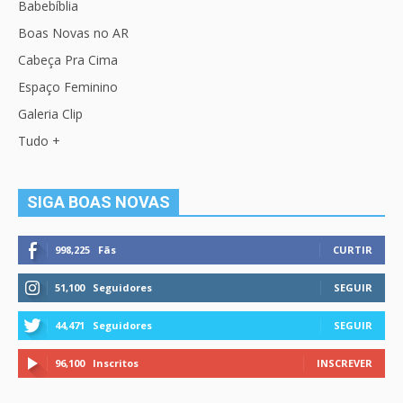
Babebíblia
Boas Novas no AR
Cabeça Pra Cima
Espaço Feminino
Galeria Clip
Tudo +
SIGA BOAS NOVAS
998,225
Fãs
CURTIR
51,100
Seguidores
SEGUIR
44,471
Seguidores
SEGUIR
96,100
Inscritos
INSCREVER