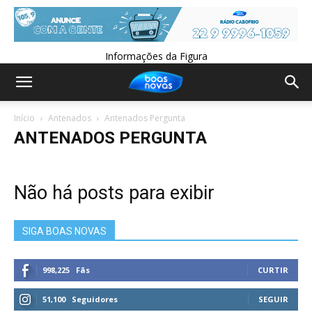
Informações da Figura
Início
Antenados
Antenados Pergunta
ANTENADOS PERGUNTA
Não há posts para exibir
SIGA BOAS NOVAS
998,225
Fãs
CURTIR
51,100
Seguidores
SEGUIR