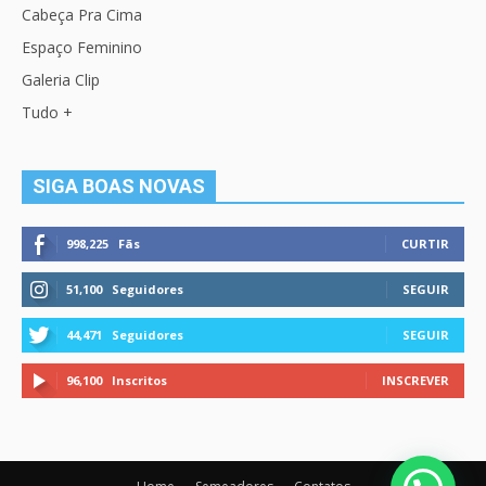
Cabeça Pra Cima
Espaço Feminino
Galeria Clip
Tudo +
SIGA BOAS NOVAS
998,225
Fãs
CURTIR
51,100
Seguidores
SEGUIR
44,471
Seguidores
SEGUIR
96,100
Inscritos
INSCREVER