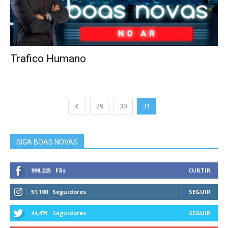
Trafico Humano
29
30
31
SIGA BOAS NOVAS
998,225
Fãs
CURTIR
51,100
Seguidores
SEGUIR
44,471
Seguidores
SEGUIR