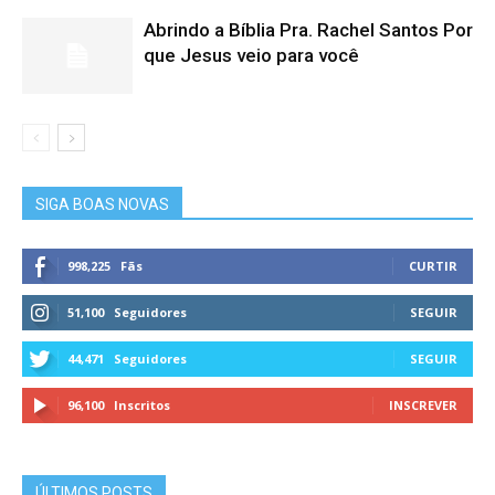
Abrindo a Bíblia Pra. Rachel Santos Por
que Jesus veio para você
SIGA BOAS NOVAS
998,225
Fãs
CURTIR
51,100
Seguidores
SEGUIR
44,471
Seguidores
SEGUIR
96,100
Inscritos
INSCREVER
ÚLTIMOS POSTS