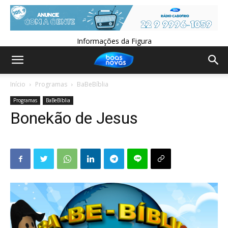
Informações da Figura
Início
Programas
BaBeBíblia
Programas
BaBeBíblia
Bonekão de Jesus