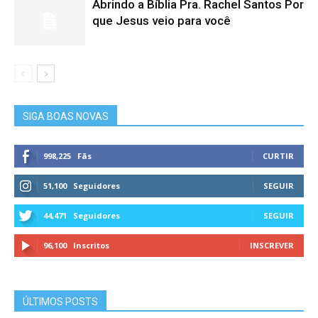
Abrindo a Bíblia Pra. Rachel Santos Por
que Jesus veio para você
SIGA BOAS NOVAS
998,225
Fãs
CURTIR
51,100
Seguidores
SEGUIR
44,471
Seguidores
SEGUIR
96,100
Inscritos
INSCREVER
ÚLTIMOS POSTS