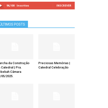
96,100
Inscritos
INSCREVER
ÚLTIMOS POSTS
rcha da Construção
Preciosas Memórias |
 Catedral | Pra.
Catedral Celebração
ebekah Câmara
/05/2025.