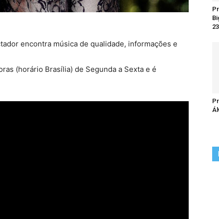
Pr
Bi
23
ctador encontra música de qualidade, informações e
oras (horário Brasília) de Segunda a Sexta e é
Pr
Ál