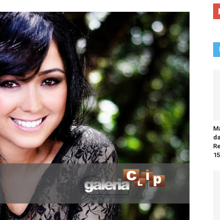
Ma
da
R
15