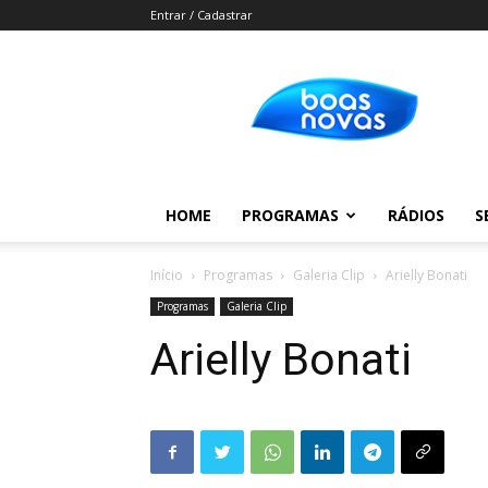
Entrar / Cadastrar
Boas
Novas
HOME
PROGRAMAS
RÁDIOS
S
Início
Programas
Galeria Clip
Arielly Bonati
Programas
Galeria Clip
Arielly Bonati