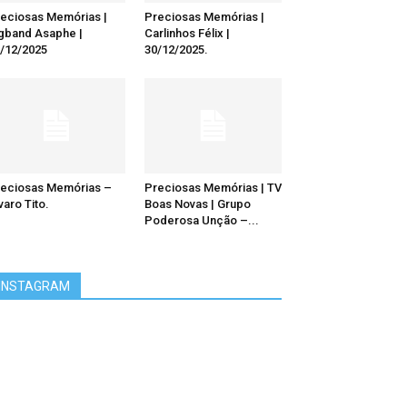
eciosas Memórias |
Preciosas Memórias |
gband Asaphe |
Carlinhos Félix |
/12/2025
30/12/2025.
eciosas Memórias –
Preciosas Memórias | TV
varo Tito.
Boas Novas | Grupo
Poderosa Unção –...
INSTAGRAM