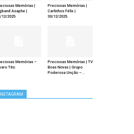
eciosas Memórias |
Preciosas Memórias |
gband Asaphe |
Carlinhos Félix |
/12/2025
30/12/2025.
eciosas Memórias –
Preciosas Memórias | TV
varo Tito.
Boas Novas | Grupo
Poderosa Unção –...
INSTAGRAM