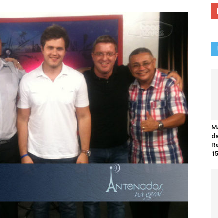
Ma
da
R
15