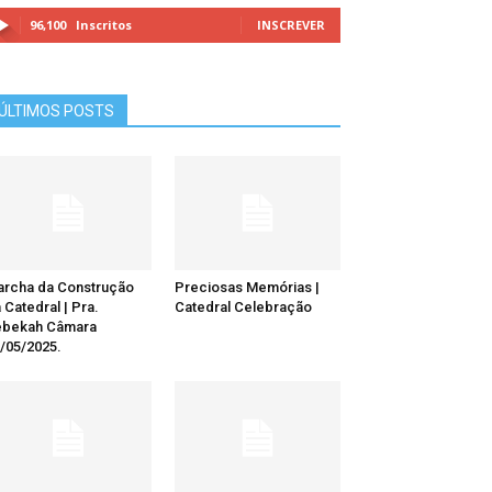
96,100
Inscritos
INSCREVER
ÚLTIMOS POSTS
rcha da Construção
Preciosas Memórias |
 Catedral | Pra.
Catedral Celebração
ebekah Câmara
/05/2025.