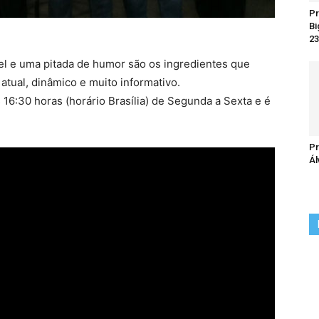
Pr
Bi
23
el e uma pitada de humor são os ingredientes que
tual, dinâmico e muito informativo.
16:30 horas (horário Brasília) de Segunda a Sexta e é
Pr
Ál