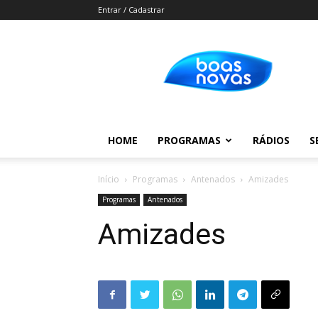
Entrar / Cadastrar
Boas
Novas
HOME
PROGRAMAS
RÁDIOS
S
Início
Programas
Antenados
Amizades
Programas
Antenados
Amizades