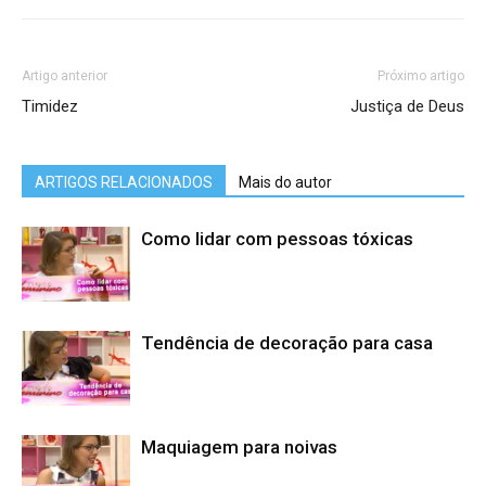
Artigo anterior
Próximo artigo
Timidez
Justiça de Deus
ARTIGOS RELACIONADOS
Mais do autor
Como lidar com pessoas tóxicas
Tendência de decoração para casa
Maquiagem para noivas