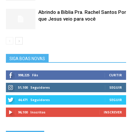
Abrindo a Bíblia Pra. Rachel Santos Por
que Jesus veio para você
SIGA BOAS NOVAS
998,225
Fãs
CURTIR
51,100
Seguidores
SEGUIR
44,471
Seguidores
SEGUIR
96,100
Inscritos
INSCREVER