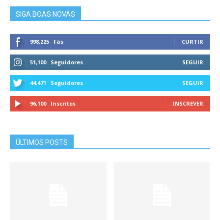
SIGA BOAS NOVAS
998,225
Fãs
CURTIR
51,100
Seguidores
SEGUIR
44,471
Seguidores
SEGUIR
96,100
Inscritos
INSCREVER
ÚLTIMOS POSTS