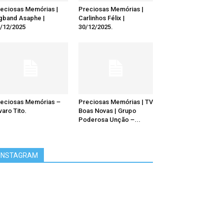
eciosas Memórias |
Preciosas Memórias |
gband Asaphe |
Carlinhos Félix |
/12/2025
30/12/2025.
eciosas Memórias –
Preciosas Memórias | TV
varo Tito.
Boas Novas | Grupo
Poderosa Unção –...
INSTAGRAM