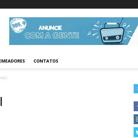
Informações da Fig
EMEADORES
CONTATOS
rte I
I