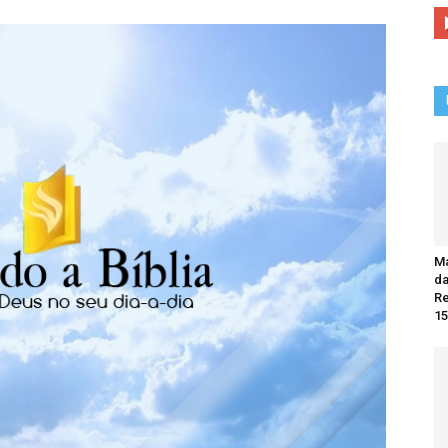
Ma
da
R
15