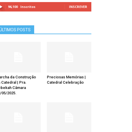
96,100
Inscritos
INSCREVER
ÚLTIMOS POSTS
rcha da Construção
Preciosas Memórias |
 Catedral | Pra.
Catedral Celebração
ebekah Câmara
/05/2025.