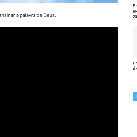
Pr
Bi
ensinar a palavra de Deus.
23
Pr
Ál