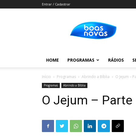
Entrar / Cadastrar
Boas
Novas
HOME
PROGRAMAS
RÁDIOS
S
Início
Programas
Abrindo a Bíblia
O Jejum – Pa
Programas
Abrindo a Bíblia
O Jejum – Parte 