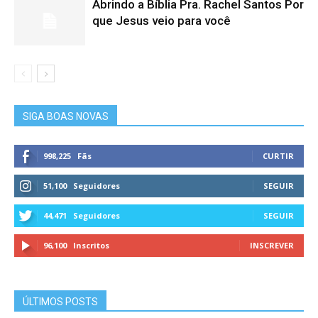
Abrindo a Bíblia Pra. Rachel Santos Por
que Jesus veio para você
SIGA BOAS NOVAS
998,225
Fãs
CURTIR
51,100
Seguidores
SEGUIR
44,471
Seguidores
SEGUIR
96,100
Inscritos
INSCREVER
ÚLTIMOS POSTS