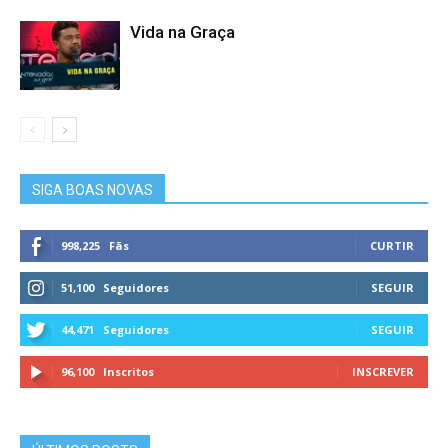
Vida na Graça
SIGA BOAS NOVAS
998,225
Fãs
CURTIR
51,100
Seguidores
SEGUIR
44,471
Seguidores
SEGUIR
96,100
Inscritos
INSCREVER