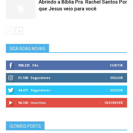
Abrindo a Bíblia Pra. Rachel Santos Por
que Jesus veio para você
SIGA BOAS NOVAS
998,225
Fãs
CURTIR
51,100
Seguidores
SEGUIR
44,471
Seguidores
SEGUIR
96,100
Inscritos
INSCREVER
ÚLTIMOS POSTS