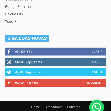
Espaço Feminino
Galeria Clip
Tudo +
SIGA BOAS NOVAS
998,225
Fãs
CURTIR
51,100
Seguidores
SEGUIR
44,471
Seguidores
SEGUIR
96,100
Inscritos
INSCREVER
Home
Semeadores
Contatos