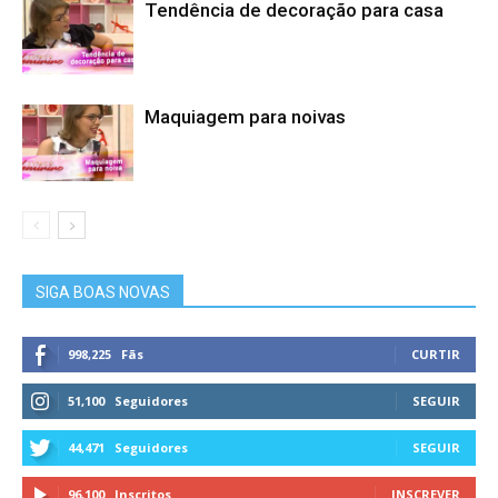
Tendência de decoração para casa
Maquiagem para noivas
SIGA BOAS NOVAS
998,225
Fãs
CURTIR
51,100
Seguidores
SEGUIR
44,471
Seguidores
SEGUIR
96,100
Inscritos
INSCREVER