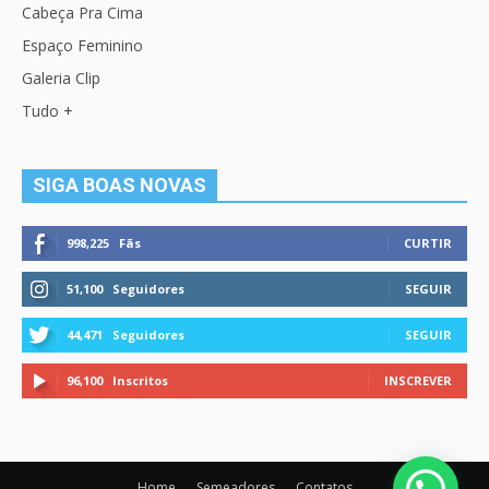
Cabeça Pra Cima
Espaço Feminino
Galeria Clip
Tudo +
SIGA BOAS NOVAS
998,225
Fãs
CURTIR
51,100
Seguidores
SEGUIR
44,471
Seguidores
SEGUIR
96,100
Inscritos
INSCREVER
Home
Semeadores
Contatos