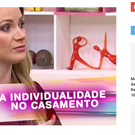
Ma
da
R
15