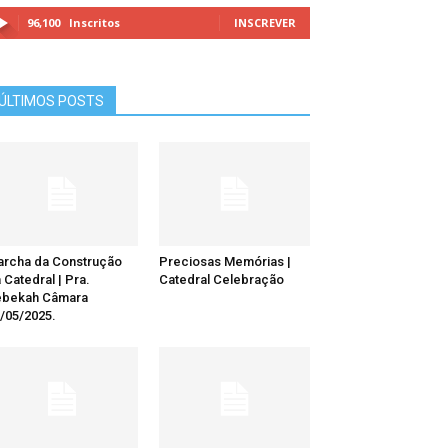
96,100
Inscritos
INSCREVER
ÚLTIMOS POSTS
rcha da Construção
Preciosas Memórias |
 Catedral | Pra.
Catedral Celebração
ebekah Câmara
/05/2025.