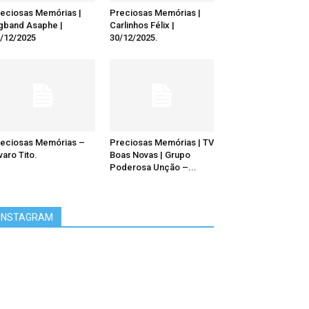
eciosas Memórias |
Preciosas Memórias |
gband Asaphe |
Carlinhos Félix |
/12/2025
30/12/2025.
eciosas Memórias –
Preciosas Memórias | TV
varo Tito.
Boas Novas | Grupo
Poderosa Unção –...
INSTAGRAM