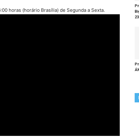
Pr
00 horas (horário Brasília) de Segunda a Sexta.
Bi
23
Pr
Ál