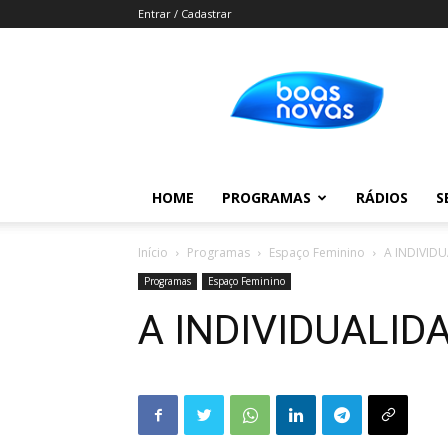
Entrar / Cadastrar
Boas
Novas
HOME
PROGRAMAS
RÁDIOS
S
Início
Programas
Espaço Feminino
A INDIVID
Programas
Espaço Feminino
A INDIVIDUALI