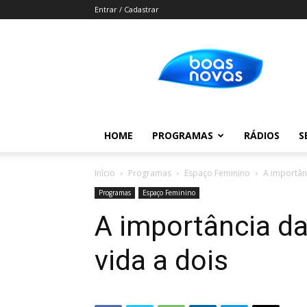
Entrar / Cadastrar
Boas
Novas
HOME
PROGRAMAS
RÁDIOS
S
Início
Programas
Espaço Feminino
A importânc
Programas
Espaço Feminino
A importância da
vida a dois