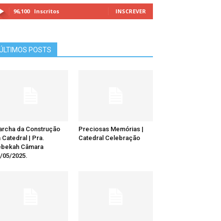
96,100
Inscritos
INSCREVER
ÚLTIMOS POSTS
rcha da Construção
Preciosas Memórias |
 Catedral | Pra.
Catedral Celebração
ebekah Câmara
/05/2025.