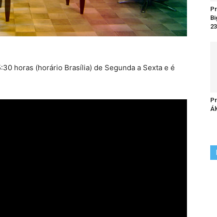
Pr
Bi
23
:30 horas (horário Brasília) de Segunda a Sexta e é
Pr
Ál