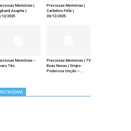
eciosas Memórias |
Preciosas Memórias |
gband Asaphe |
Carlinhos Félix |
/12/2025
30/12/2025.
eciosas Memórias –
Preciosas Memórias | TV
varo Tito.
Boas Novas | Grupo
Poderosa Unção –...
INSTAGRAM