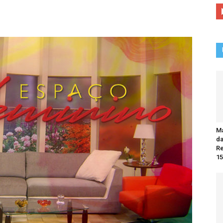
Ma
da
R
15