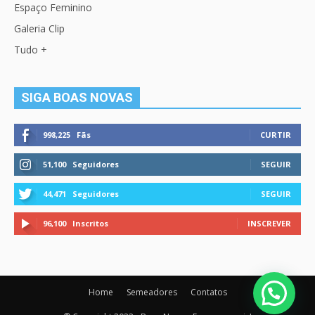
Espaço Feminino
Galeria Clip
Tudo +
SIGA BOAS NOVAS
998,225
Fãs
CURTIR
51,100
Seguidores
SEGUIR
44,471
Seguidores
SEGUIR
96,100
Inscritos
INSCREVER
Home
Semeadores
Contatos