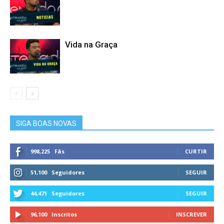
Vida na Graça
SIGA BOAS NOVAS
998,225
Fãs
CURTIR
51,100
Seguidores
SEGUIR
44,471
Seguidores
SEGUIR
96,100
Inscritos
INSCREVER