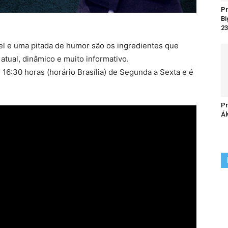
Pr
Bi
23
el e uma pitada de humor são os ingredientes que
tual, dinâmico e muito informativo.
16:30 horas (horário Brasília) de Segunda a Sexta e é
Pr
Ál