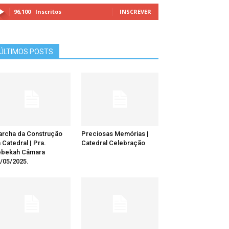
96,100
Inscritos
INSCREVER
ÚLTIMOS POSTS
rcha da Construção
Preciosas Memórias |
 Catedral | Pra.
Catedral Celebração
ebekah Câmara
/05/2025.