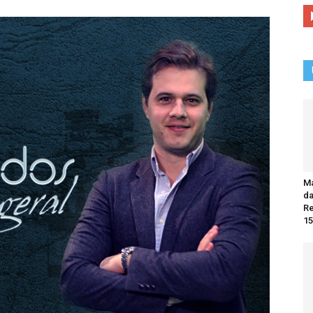
Ma
da
R
15