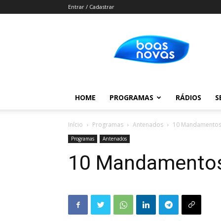
Entrar / Cadastrar
Boas
Novas
HOME
PROGRAMAS
RÁDIOS
S
Início
Programas
Antenados
10 Mandamentos: 
Programas
Antenados
10 Mandamentos: