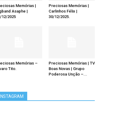
eciosas Memórias |
Preciosas Memórias |
gband Asaphe |
Carlinhos Félix |
/12/2025
30/12/2025.
eciosas Memórias –
Preciosas Memórias | TV
varo Tito.
Boas Novas | Grupo
Poderosa Unção –...
INSTAGRAM