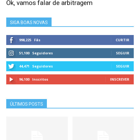
Ok, vamos falar de arbitragem
SIGA BOAS NOVAS
998,225
Fãs
CURTIR
51,100
Seguidores
SEGUIR
44,471
Seguidores
SEGUIR
96,100
Inscritos
INSCREVER
ÚLTIMOS POSTS