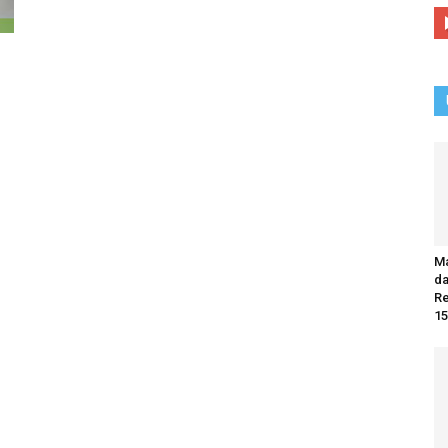
Ma
da
R
15