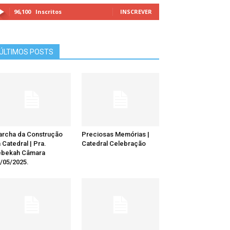
96,100
Inscritos
INSCREVER
ÚLTIMOS POSTS
rcha da Construção
Preciosas Memórias |
 Catedral | Pra.
Catedral Celebração
ebekah Câmara
/05/2025.