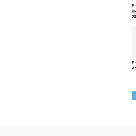
Pr
Bi
23
Pr
Ál