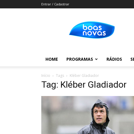
Entrar / Cadastrar
Boas
Novas
HOME
PROGRAMAS
RÁDIOS
S
Início
Tags
Kléber Gladiador
Tag: Kléber Gladiador