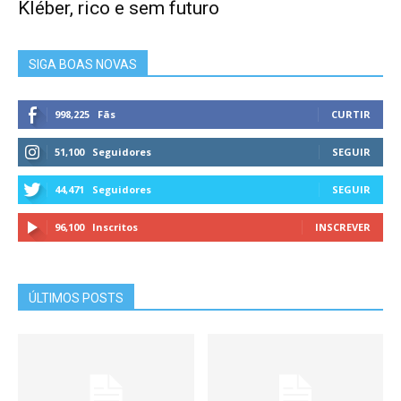
Kléber, rico e sem futuro
SIGA BOAS NOVAS
998,225
Fãs
CURTIR
51,100
Seguidores
SEGUIR
44,471
Seguidores
SEGUIR
96,100
Inscritos
INSCREVER
ÚLTIMOS POSTS